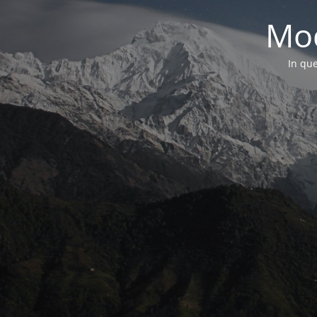
Mod
In que