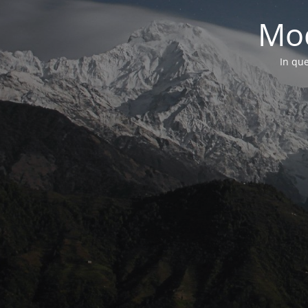
Mod
In que