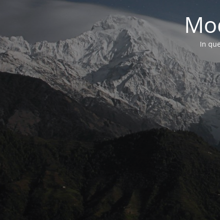
Mod
In que