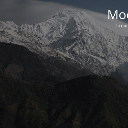
Mod
In que