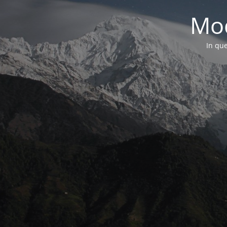
Mod
In que