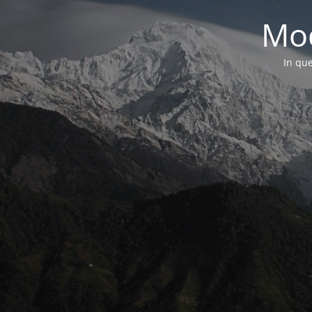
Mod
In que