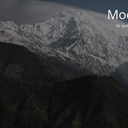
Mod
In que