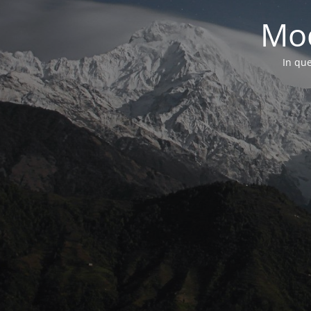
Mod
In que