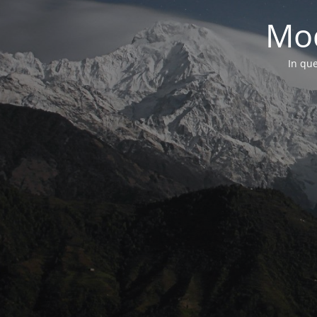
Mod
In que