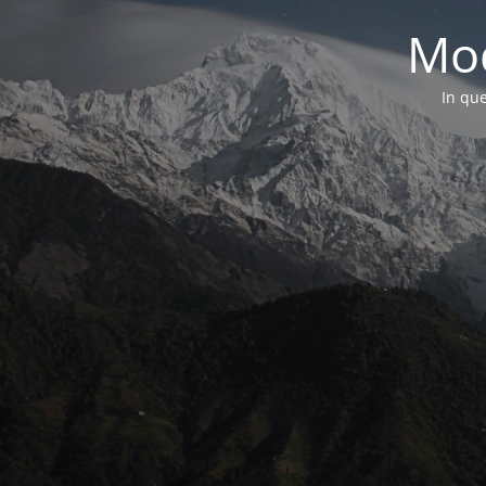
Mod
In que