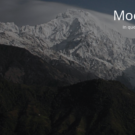
Mod
In que