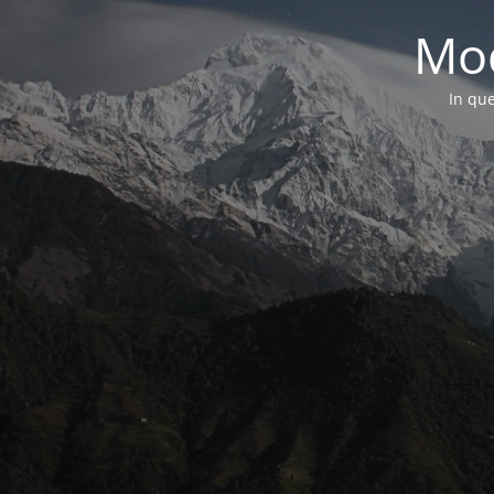
Mod
In que