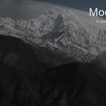
Mod
In que