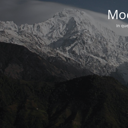
Mod
In que