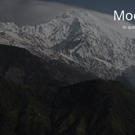
Mod
In que