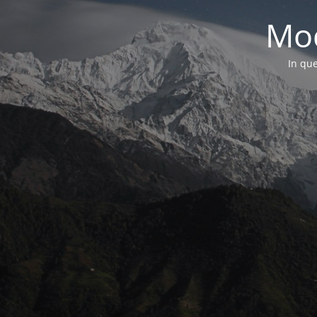
Mod
In que