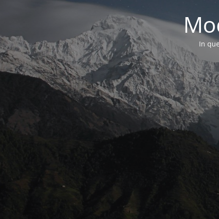
Mod
In que