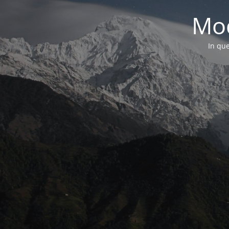
Mod
In que