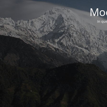
Mod
In que