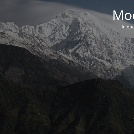
Mod
In que