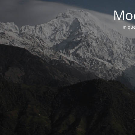
Mod
In que