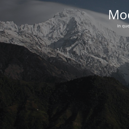
Mod
In que