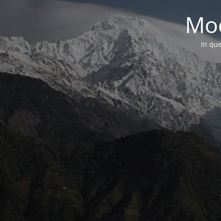
Mod
In que