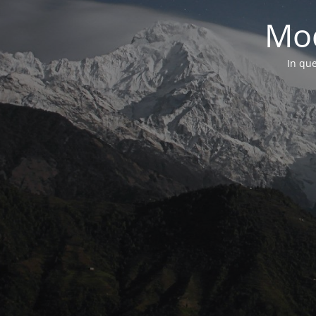
Mod
In que