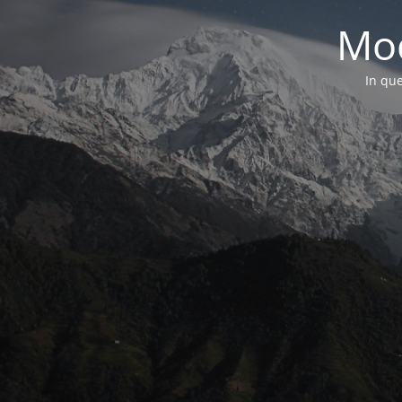
Mod
In que