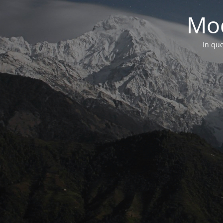
Mod
In que