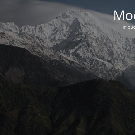
Mod
In que