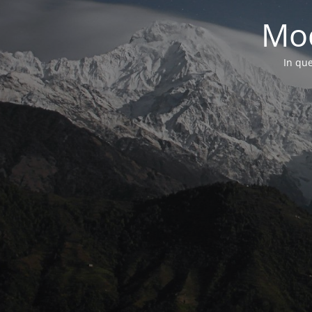
Mod
In que