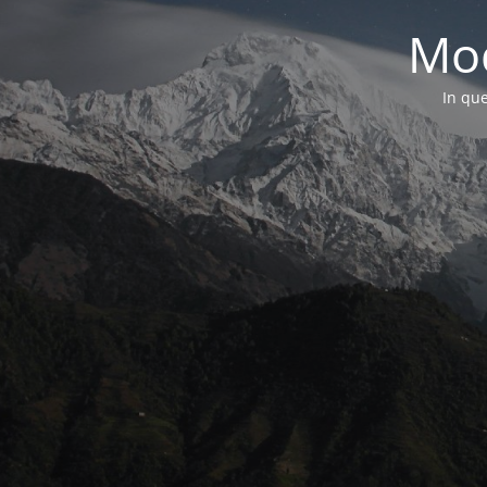
Mod
In que