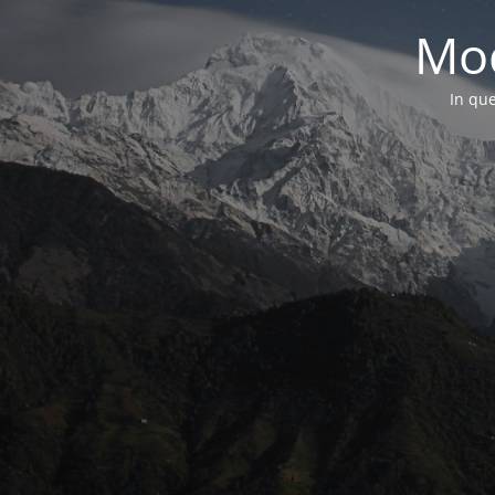
Mod
In que