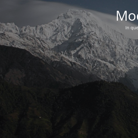
Mod
In que