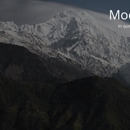
Mod
In que