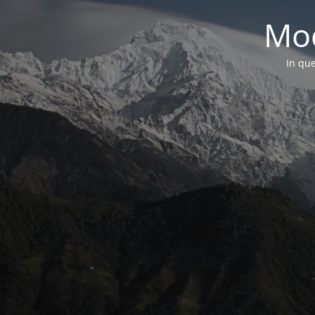
Mod
In que