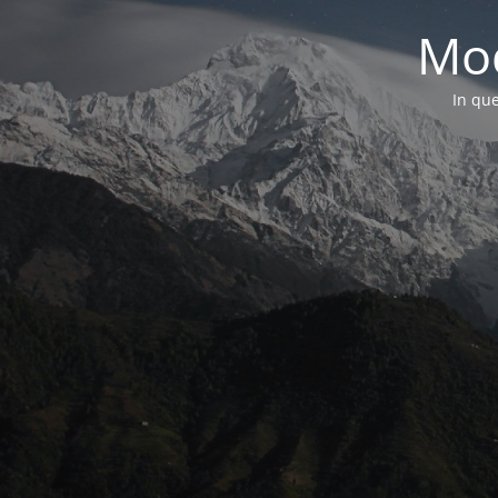
Mod
In que