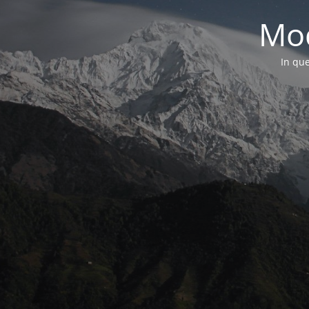
Mod
In que