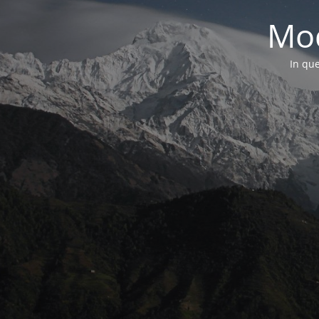
Mod
In que