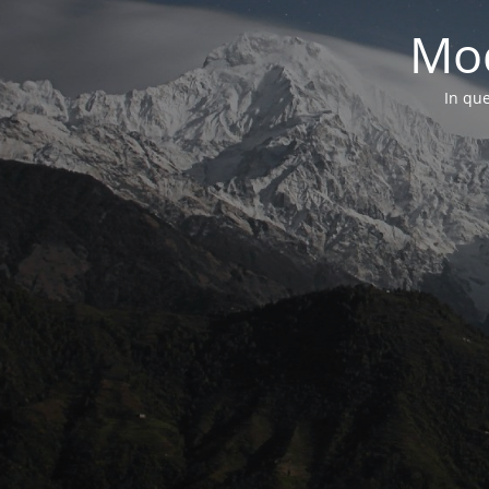
Mod
In que