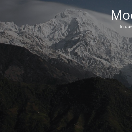
Mod
In que