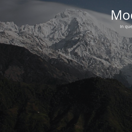
Mod
In que