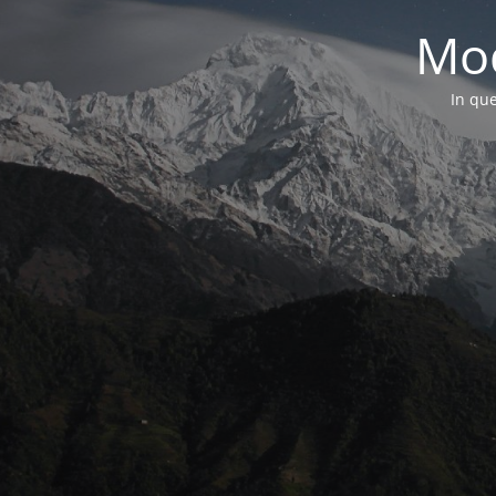
Mod
In que