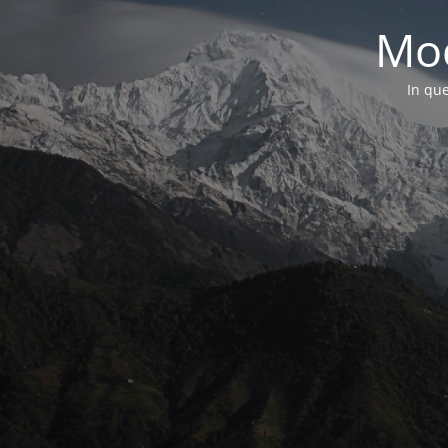
Mod
In que