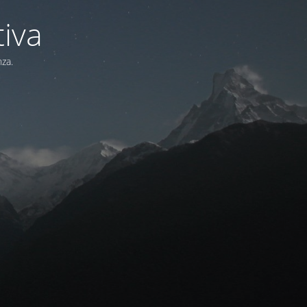
iva
nza.