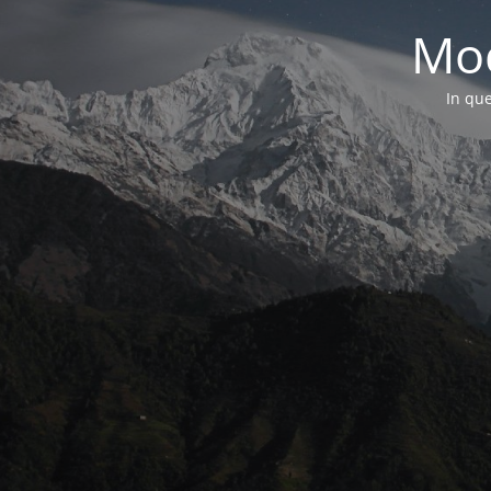
Mod
In que