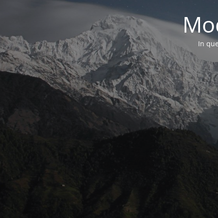
Mod
In que